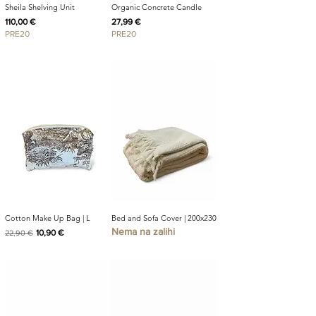
Sheila Shelving Unit
Organic Concrete Candle
Cijena
Cijena
110,00 €
27,99 €
PRE20
PRE20
Cotton Make Up Bag | L
Bed and Sofa Cover | 200x230
Nema na zalihi
Redovna cijena
Cijena s popustom
10,90 €
22,90 €