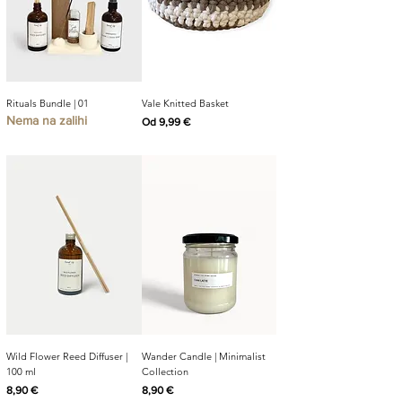
Rituals Bundle | 01
Vale Knitted Basket
Nema na zalihi
Cijena s popustom
Od
9,99 €
Wild Flower Reed Diffuser |
Wander Candle | Minimalist
100 ml
Collection
Cijena
Cijena
8,90 €
8,90 €