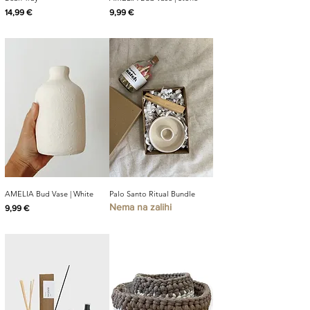
Cijena
Cijena
14,99 €
9,99 €
AMELIA Bud Vase | White
Palo Santo Ritual Bundle
Nema na zalihi
Cijena
9,99 €