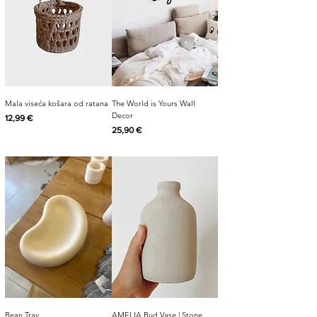
Mala viseća košara od ratana
The World is Yours Wall
Decor
Cijena
12,99 €
Cijena
25,90 €
Bean Tray
AMELIA Bud Vase | Stone