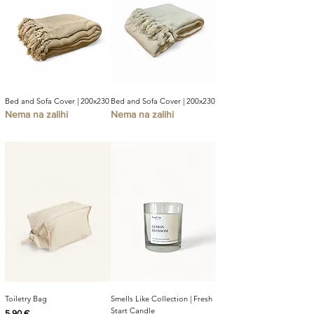
Bed and Sofa Cover | 200x230
Bed and Sofa Cover | 200x230
Nema na zalihi
Nema na zalihi
Toiletry Bag
Smells Like Collection | Fresh
Start Candle
Cijena
5,90 €