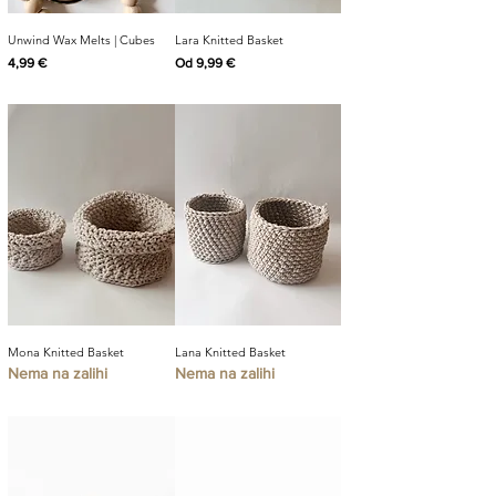
Unwind Wax Melts | Cubes
Lara Knitted Basket
Cijena
Cijena s popustom
4,99 €
Od
9,99 €
Mona Knitted Basket
Lana Knitted Basket
Nema na zalihi
Nema na zalihi