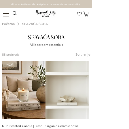
Mi smo Artisan Marketplace za nezavisne umetnike.
Početna
SPAVAĆA SOBA
SPAVAĆA SOBA
All bedroom essentials
Sortiranje
88 proizvoda
NOVI
NLH Scented Candle | Fresh
Organic Ceramic Bowl |