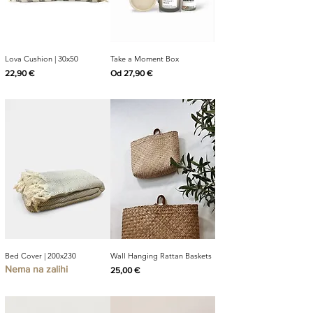
Lova Cushion | 30x50
Take a Moment Box
Cijena
Cijena s popustom
22,90 €
Od
27,90 €
Bed Cover | 200x230
Wall Hanging Rattan Baskets
Nema na zalihi
Cijena
25,00 €