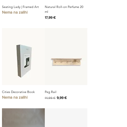
Seating Lady | Framed Art
Natural Roll-on Perfume 20
ml
Nema na zalihi
Cijena
17,99 €
Cities Decorative Book
Peg Rail
Nema na zalihi
Redovna cijena
Cijena s popustom
9,99 €
14,99 €