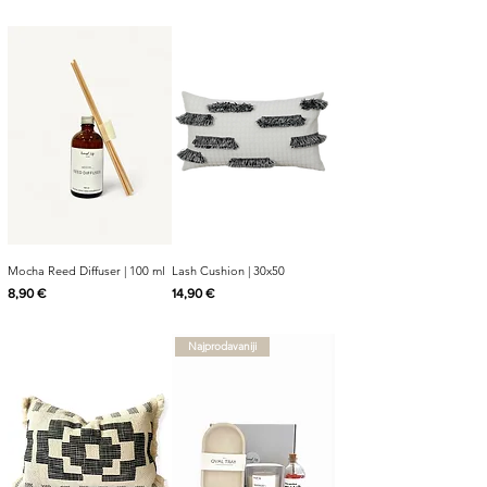
Mocha Reed Diffuser | 100 ml
Lash Cushion | 30x50
Cijena
Cijena
8,90 €
14,90 €
Najprodavaniji