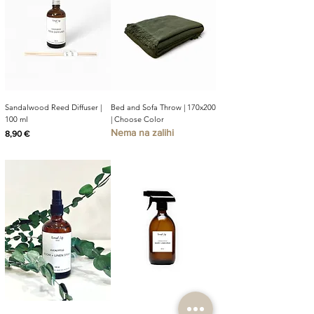
Sandalwood Reed Diffuser |
Bed and Sofa Throw | 170x200
100 ml
| Choose Color
Nema na zalihi
Cijena
8,90 €