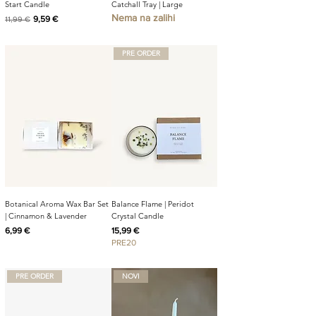
Start Candle
Catchall Tray | Large
Nema na zalihi
Redovna cijena
Cijena s popustom
9,59 €
11,99 €
PRE ORDER
Botanical Aroma Wax Bar Set
Balance Flame | Peridot
| Cinnamon & Lavender
Crystal Candle
Cijena
Cijena
6,99 €
15,99 €
PRE20
PRE ORDER
NOVI