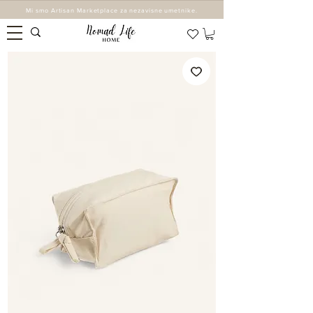
Mi smo Artisan Marketplace za nezavisne umetnike.