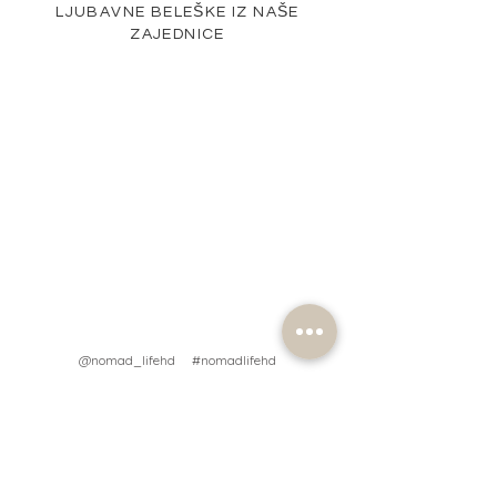
LJUBAVNE BELEŠKE IZ NAŠE
ZAJEDNICE
@nomad_lifehd #nomadlifehd