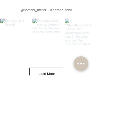
@nomad_lifehd #nomadlifehd
Load More
PRIDRUŽITE SE NAŠEM
NEWSLETTERU
Prijavite se i uživajte u 10% POPUSTA
na svoju prvu narudžbu i
otključajte nove artikle, primajte ažuriranja, inspiraciju za
uređenje, savjete i trikove, ekskluzivne ponude, promocije i
popuste.