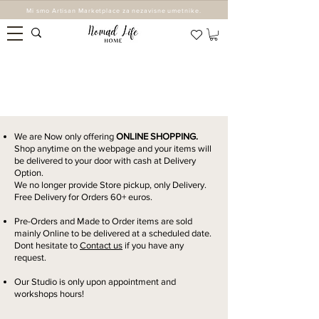
Mi smo Artisan Marketplace za nezavisne umetnike.
POSETITE NAS
Jedva čekamo da te upoznamo!
We are Now only offering
ONLINE SHOPPING.
Shop anytime on the webpage and your items will
be delivered to your door with cash at Delivery
Option.
We no longer provide Store pickup, only Delivery.
Free Delivery for Orders 60+ euros.
Pre-Orders and Made to Order items are sold
mainly Online to be delivered at a scheduled date.
Dont hesitate to
Contact us
if you have any
request.
Our Studio is only upon appointment and
workshops hours!