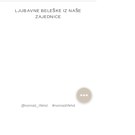
LJUBAVNE BELEŠKE IZ NAŠE
ZAJEDNICE
@nomad_lifehd #nomadlifehd