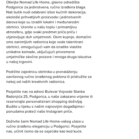
Otkrijte Nomad Life Home, glavno odredište
Podgorice za jedinstvena, ručno izrađena blaga.
Naš butik nudi odabrani izbor kućnih dekoracija,
ekološki prihvatljivih proizvoda i jedinstvenih
darova koje su izradili lokalni i međunarodni
obrtnici. Uronite u našu toplu i primamljivu
atmosferu, gdje svaki predmet priča priču i
utjelovljuje duh umjetnosti. Osim kupnje, domaćini
smo zanimljivih radionica koje vode talentirani
obrtnici, omogućujući vam da izradite vlastite
unikatne komade, uključujući privremene
umjetničke skočne prozore i mnoga druga iskustva
u našoj trgovini.
Podržite zajednicu obrtnika u pronalaženju
savršenog ručno izrađenog poklona ili pridružite se
nekoj od naših kreativnih radionica.
Posjetite nas na adresi Bulevar Vojvode Stanka
Radonjića 25, Podgorica, u naše zakazano vrijeme ili
rezervirajte personalizirani shopping doživljaj.
Budite u tijeku s našim najnovijim događajima i
ponudama prateći naše Instagram priče.
Doživite šarm Nomad Life Home-vašeg ulaza u
ručno izrađenu eleganciju u Podgorici. Posjetite
nas, učinit ćemo da se osjećate kao kod kuće.