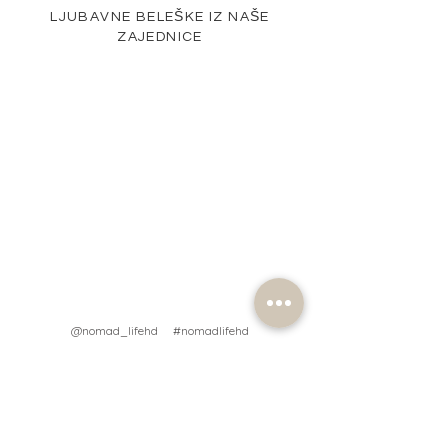
LJUBAVNE BELEŠKE IZ NAŠE
ZAJEDNICE
@nomad_lifehd #nomadlifehd