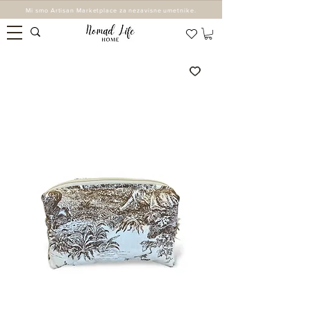
Mi smo Artisan Marketplace za nezavisne umetnike.