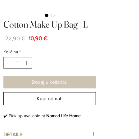
Cotton Make Up Bag | L
Redovna
Cijena
 22,90 € 
10,90 €
cijena
s
popustom
Količina
*
Dodaj u košaricu
Kupi odmah
✔️ Pick up available at
Nomad Life Home
DETAILS