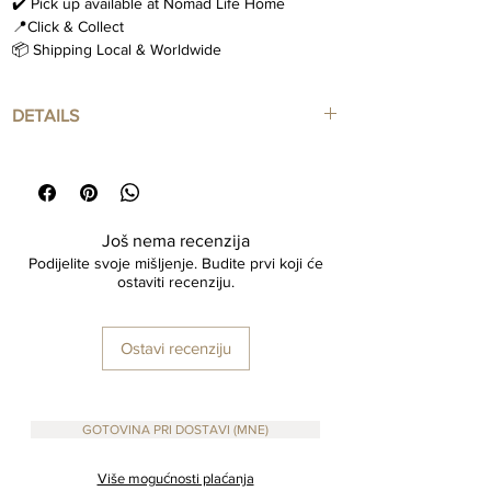
✔️ Pick up available at Nomad Life Home
📍Click & Collect
📦 Shipping Local & Worldwide
DETAILS
Handwoven Rattan Basket
Wall hanging with leather hanger
Small : 30x30 cm
Large : 40x40 cm
Još nema recenzija
As these are made by hand, each piece is
Podijelite svoje mišljenje. Budite prvi koji će
unique and no two are the same. There might
ostaviti recenziju.
be slight variations to the piece displayed. Small
Imperfections which needs to be celebrated.
Ostavi recenziju
GOTOVINA PRI DOSTAVI (MNE)
Više mogućnosti plaćanja