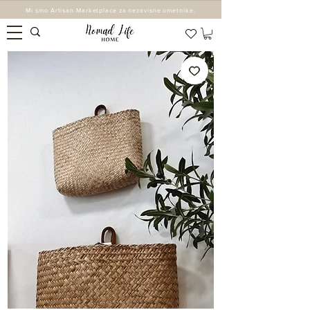
Mi smo Artisan Marketplace za nezavisne umetnike.