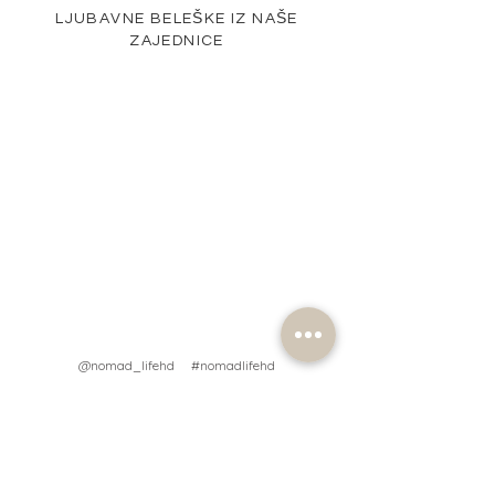
LJUBAVNE BELEŠKE IZ NAŠE
ZAJEDNICE
@nomad_lifehd #nomadlifehd