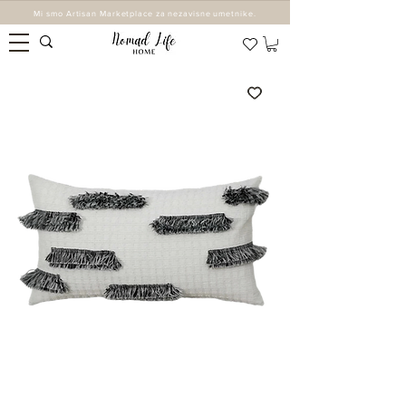
Mi smo Artisan Marketplace za nezavisne umetnike.