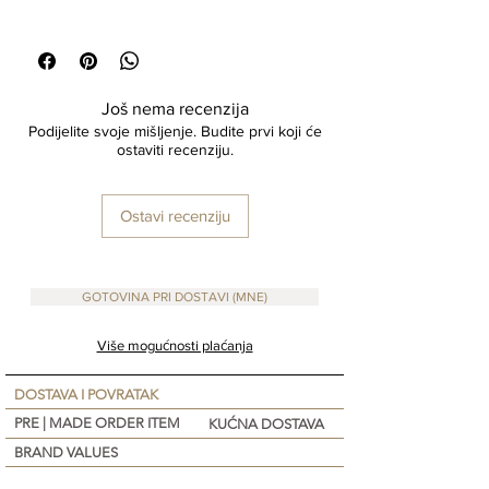
Size : 30x50
Insert not included
As these are made by hand, each piece is
unique and no two are the same. There might
Još nema recenzija
be slight variations in shape, texture and colour
Podijelite svoje mišljenje. Budite prvi koji će
to the piece displayed.
ostaviti recenziju.
Ostavi recenziju
GOTOVINA PRI DOSTAVI (MNE)
Više mogućnosti plaćanja
DOSTAVA I POVRATAK
PRE | MADE ORDER ITEM
KUĆNA DOSTAVA
BRAND VALUES