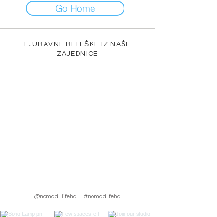
Go Home
LJUBAVNE BELEŠKE IZ NAŠE
ZAJEDNICE
@nomad_lifehd #nomadlifehd