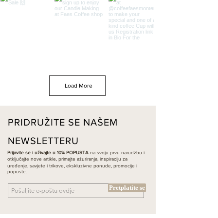
Load More
PRIDRUŽITE SE NAŠEM
NEWSLETTERU
Prijavite se i uživajte u 10% POPUSTA
na svoju prvu narudžbu i
otključajte nove artikle, primajte ažuriranja, inspiraciju za
uređenje, savjete i trikove, ekskluzivne ponude, promocije i
popuste.
Pretplatite se