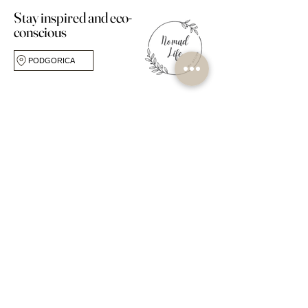
Stay inspired and eco-
conscious
PODGORICA
FOLLOW US
BRIGA ZA KORISNIKE
O TRGOVINI
Pitanja
O nama
Dostava i povrat
Studio za dizajn
Pravila trgovine
Vlastitu Etiketu
Metode Plačanja
Portfelj
Moj račun
Mogućnosti
Kontaktirajte nas
Zanatlije
Blog