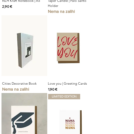
NLH Kraft Notebook | A5
Taper Candle | Palo Santo
Holder
Cijena
2,90 €
Nema na zalihi
Cities Decorative Book
Love you | Greeting Cards
Nema na zalihi
Cijena
1,90 €
LIMITED EDITION