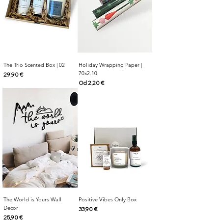
The Trio Scented Box | 02
Holiday Wrapping Paper |
70x2.10
Cijena
29,90 €
Cijena s popustom
Od
2,20 €
The World is Yours Wall
Positive Vibes Only Box
Decor
Cijena
33,90 €
Cijena
25,90 €