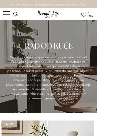
Mi smo Artisan Marketplace za nezavisne umetnike.
RAD OD KUĆE
Ne zaboravimo ovaj poseban kutak u vašem domu!
Pronađite jedinstvene ručno izrađene dodatke za
uređenje doma kako biste ga podigli! i dajte mu
poseban i osobni pečat! Vjerujemo da prostori utječu
na vaše raspoloženje, osjećaje i ponašanje. Podignite
svoj kućni radni prostor prekrasnim, praktičnim
predmetima za mirno, neutralno, produktivno okruženje
bez nereda. Razmislite o kukicama, pladnjevima,
hvataljkama, hidrataciji, organizaciji, stacionarnim
stvarima i lijepim užicima!
NOVI