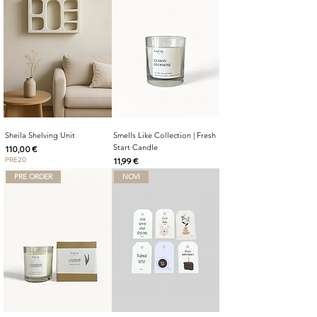
Sheila Shelving Unit
Smells Like Collection | Fresh
Start Candle
Cijena
110,00 €
PRE20
Cijena
11,99 €
PRE ORDER
NOVI