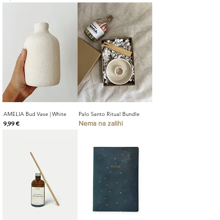
AMELIA Bud Vase | White
Palo Santo Ritual Bundle
Nema na zalihi
Cijena
9,99 €