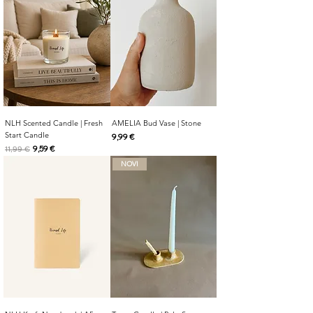
NLH Scented Candle | Fresh
AMELIA Bud Vase | Stone
Start Candle
Cijena
9,99 €
Redovna cijena
Cijena s popustom
9,59 €
11,99 €
NOVI