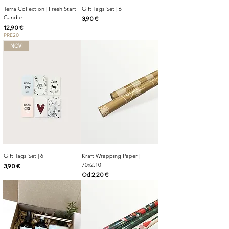
Terra Collection | Fresh Start
Gift Tags Set | 6
Candle
Cijena
3,90 €
Cijena
12,90 €
PRE20
NOVI
Gift Tags Set | 6
Kraft Wrapping Paper |
70x2.10
Cijena
3,90 €
Cijena s popustom
Od
2,20 €