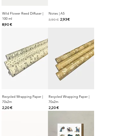
Wild Flower Reed Diffuser |
Notes | A5
100 ml
Redovna cijena
Cijena s popustom
2,93 €
3,90 €
Cijena
8,90 €
Recycled Wrapping Paper |
Recycled Wrapping Paper |
70x2m
70x2m
Cijena
Cijena
2,20 €
2,20 €