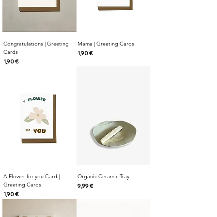
Congratulations | Greeting
Mama | Greeting Cards
Cards
Cijena
1,90 €
Cijena
1,90 €
A Flower for you Card |
Organic Ceramic Tray
Greeting Cards
Cijena
9,99 €
Cijena
1,90 €