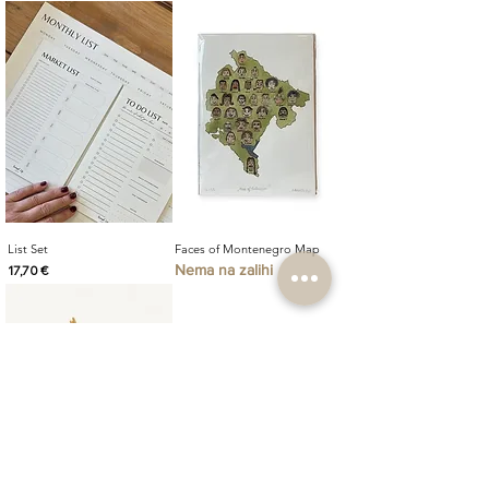
List Set
Faces of Montenegro Map
Nema na zalihi
Cijena
17,70 €