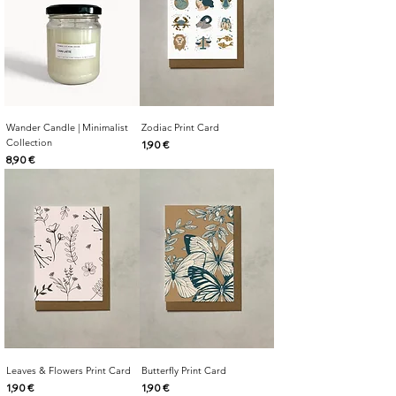
Wander Candle | Minimalist
Zodiac Print Card
Collection
Cijena
1,90 €
Cijena
8,90 €
Leaves & Flowers Print Card
Butterfly Print Card
Cijena
Cijena
1,90 €
1,90 €