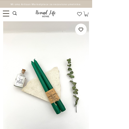
Mi smo Artisan Marketplace za nezavisne umetnike.