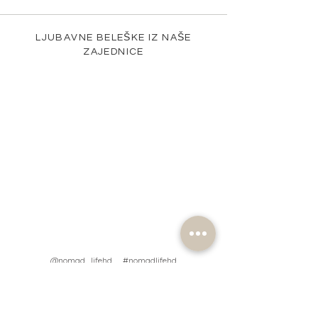
LJUBAVNE BELEŠKE IZ NAŠE
ZAJEDNICE
@nomad_lifehd #nomadlifehd