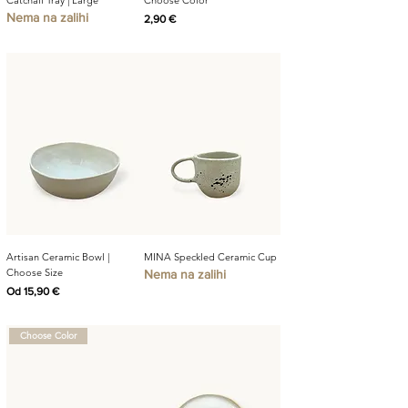
Nema na zalihi
Cijena
2,90 €
Artisan Ceramic Bowl |
MINA Speckled Ceramic Cup
Choose Size
Nema na zalihi
Cijena s popustom
Od
15,90 €
Choose Color