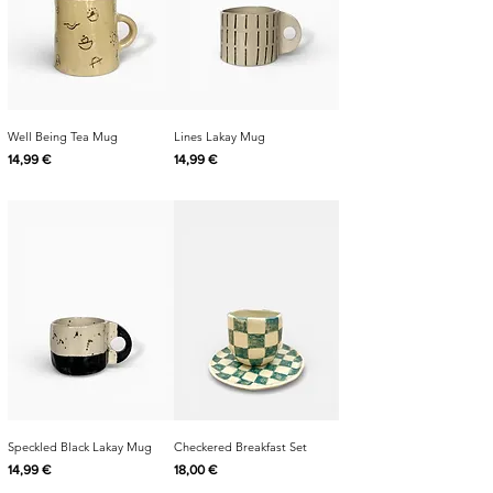
Well Being Tea Mug
Lines Lakay Mug
Cijena
Cijena
14,99 €
14,99 €
Speckled Black Lakay Mug
Checkered Breakfast Set
Cijena
Cijena
14,99 €
18,00 €