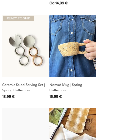
Cijena s popustom
Od
14,99 €
READY TO SHIP
Ceramic Salad Serving Set |
Nomad Mug | Spring
Spring Collection
Collection
Cijena
Cijena
18,99 €
15,99 €