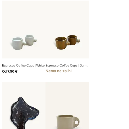
Espresso Coffee Cups | White
Espresso Coffee Cups | Burnt
Nema na zalihi
Cijena s popustom
Od
7,90 €