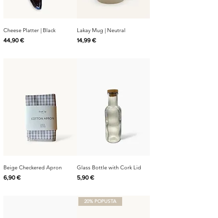
Cheese Platter | Black
Lakay Mug | Neutral
Cijena
Cijena
44,90 €
14,99 €
Beige Checkered Apron
Glass Bottle with Cork Lid
Cijena
Cijena
6,90 €
5,90 €
20% POPUSTA