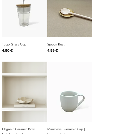
Togo Glass Cup
Spoon Rest
Cijena
Cijena
4,90 €
4,99 €
Organic Ceramic Bowl |
Minimalist Ceramic Cup |
Catchall Tray | Large
Choose Color