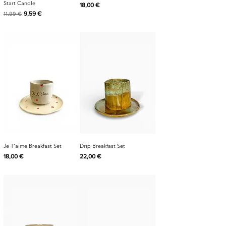
Start Candle
Cijena
18,00 €
Redovna cijena
Cijena s popustom
9,59 €
11,99 €
Je T’aime Breakfast Set
Drip Breakfast Set
Cijena
Cijena
18,00 €
22,00 €