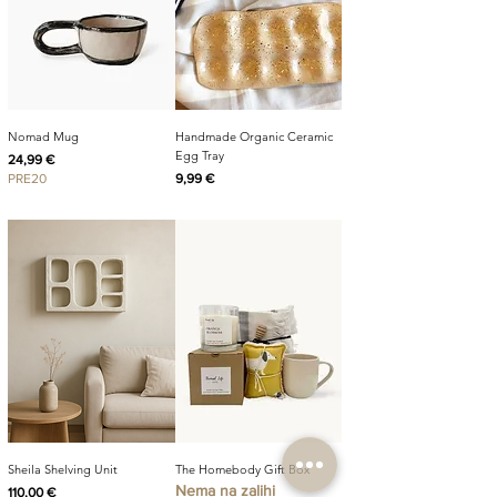
Nomad Mug
Handmade Organic Ceramic
Egg Tray
Cijena
24,99 €
Cijena
PRE20
9,99 €
Sheila Shelving Unit
The Homebody Gift Box
Nema na zalihi
Cijena
110,00 €