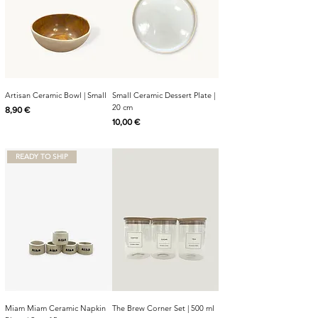
Artisan Ceramic Bowl | Small
Small Ceramic Dessert Plate |
20 cm
Cijena
8,90 €
Cijena
10,00 €
READY TO SHIP
Miam Miam Ceramic Napkin
The Brew Corner Set | 500 ml