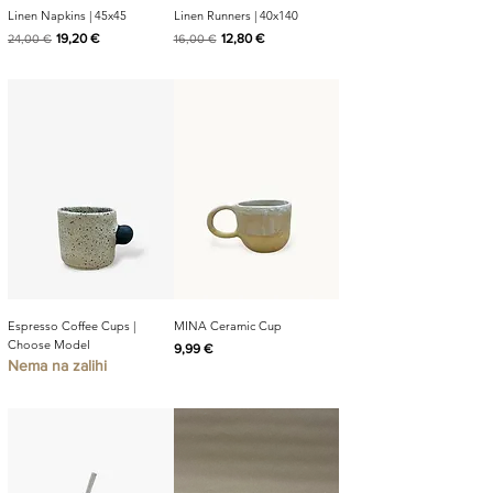
Linen Napkins | 45x45
Linen Runners | 40x140
Redovna cijena
Cijena s popustom
Redovna cijena
Cijena s popustom
19,20 €
12,80 €
24,00 €
16,00 €
Espresso Coffee Cups |
MINA Ceramic Cup
Choose Model
Cijena
9,99 €
Nema na zalihi