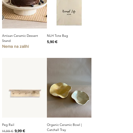
Artisan Ceramic Dessert
NLH Tote Bag
Stand
Cijena
5,90 €
Nema na zalihi
Peg Rail
Organic Ceramic Bowl |
Catchall Tray
Redovna cijena
Cijena s popustom
9,99 €
14,99 €