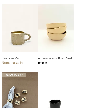
Blue Lines Mug
Artisan Ceramic Bowl | Small
Nema na zalihi
Cijena
8,90 €
READY TO SHIP