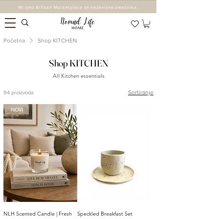
Mi smo Artisan Marketplace za nezavisne umetnike.
Početna
Shop KITCHEN
Shop KITCHEN
All Kitchen essentials
Sortiranje
94 proizvoda
NOVI
NLH Scented Candle | Fresh
Speckled Breakfast Set