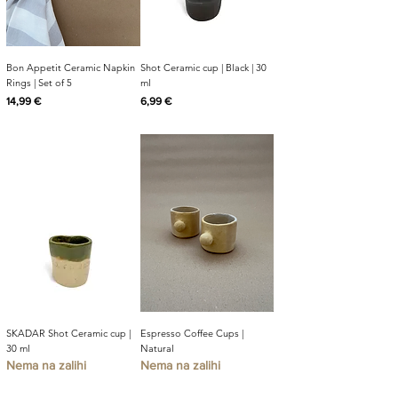
Bon Appetit Ceramic Napkin
Shot Ceramic cup | Black | 30
Rings | Set of 5
ml
Cijena
Cijena
14,99 €
6,99 €
SKADAR Shot Ceramic cup |
Espresso Coffee Cups |
30 ml
Natural
Nema na zalihi
Nema na zalihi