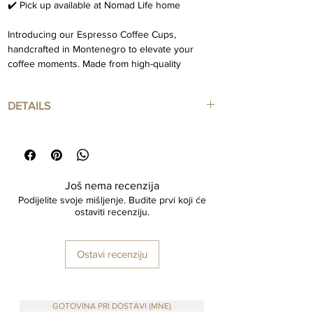
✔️ Pick up available at Nomad Life home
Introducing our Espresso Coffee Cups,
handcrafted in Montenegro to elevate your
coffee moments. Made from high-quality
ceramic, each cup features a unique design
with a comfortable, stylish handle. These
DETAILS
neutral-toned cups fit any décor. Shop now for
a blend of functionality and exquisite
Handmade Ceramic Cups
craftsmanship to enhance your daily rituals.
75 ml approx
Handbuilt in Montenegro by NLH Studio
Još nema recenzija
Podijelite svoje mišljenje. Budite prvi koji će
ostaviti recenziju.
Ostavi recenziju
GOTOVINA PRI DOSTAVI (MNE)