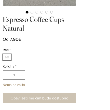
Espresso Coffee Cups |
Natural
Cijena
Od
7,90€
s
popustom
Izbor
*
set
Količina
*
Nema na zalihi
Obavijesti me čim bude dostupno