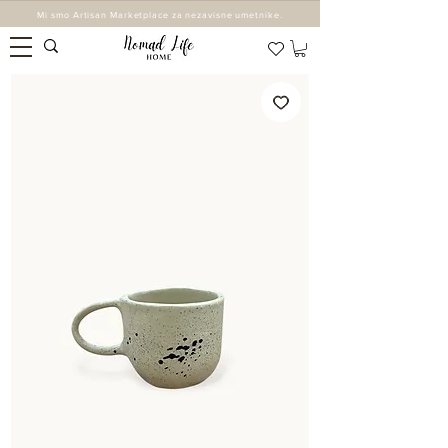
Mi smo Artisan Marketplace za nezavisne umetnike.