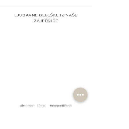
LJUBAVNE BELEŠKE IZ NAŠE
ZAJEDNICE
@nomad_lifehd #nomadlifehd