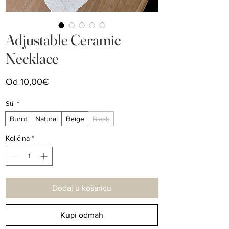
Adjustable Ceramic
Necklace
Cijena
Od
10,00€
s
popustom
Stil
*
Burnt
Natural
Beige
Black
Količina
*
Dodaj u košaricu
Kupi odmah