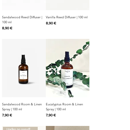
Sandalwood Reed Diffuser |
Vanilla Reed Diffuser | 100 ml
100 ml
Cijena
8,90 €
Cijena
8,90 €
Sandalwood Room & Linen
Eucalyptus Room & Linen
Spray | 100 ml
Spray | 100 ml
Cijena
Cijena
7,90 €
7,90 €
Urađen po porudžbini