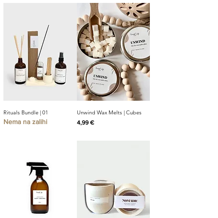
Rituals Bundle | 01
Unwind Wax Melts | Cubes
Nema na zalihi
Cijena
4,99 €