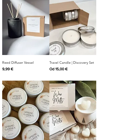
Reed Diffuser Vessel
Travel Candle | Discovery Set
Cijena
Cijena s popustom
9,99 €
Od
15,00 €