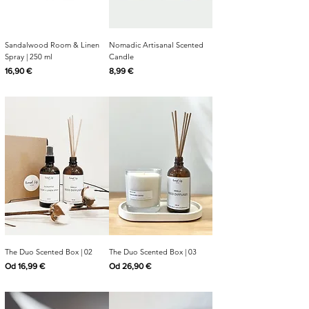
Sandalwood Room & Linen
Nomadic Artisanal Scented
Spray | 250 ml
Candle
Cijena
Cijena
16,90 €
8,99 €
The Duo Scented Box | 02
The Duo Scented Box | 03
Cijena s popustom
Cijena s popustom
Od
16,99 €
Od
26,90 €