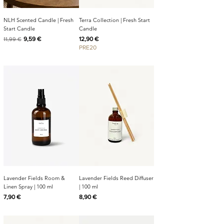
NLH Scented Candle | Fresh
Terra Collection | Fresh Start
Start Candle
Candle
Redovna cijena
Cijena s popustom
Cijena
9,59 €
12,90 €
11,99 €
PRE20
Lavender Fields Room &
Lavender Fields Reed Diffuser
Linen Spray | 100 ml
| 100 ml
Cijena
Cijena
7,90 €
8,90 €