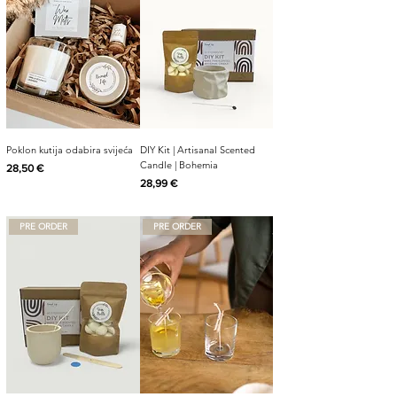
Poklon kutija odabira svijeća
DIY Kit | Artisanal Scented
Candle | Bohemia
Cijena
28,50 €
Cijena
28,99 €
PRE ORDER
PRE ORDER