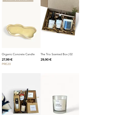
Organic Concrete Candle
The Trio Scented Box | 02
Cijena
Cijena
27,99 €
29,90 €
PRE20