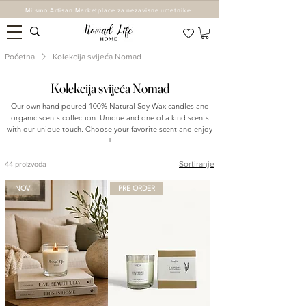
Mi smo Artisan Marketplace za nezavisne umetnike.
Početna
Kolekcija svijeća Nomad
Kolekcija svijeća Nomad
Our own hand poured 100% Natural Soy Wax candles and
organic scents collection. Unique and one of a kind scents
with our unique touch. Choose your favorite scent and enjoy
!
Sortiranje
44 proizvoda
NOVI
PRE ORDER