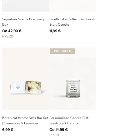
Signature Scents Discovery
Smells Like Collection | Fresh
Box
Start Candle
Cijena s popustom
Cijena
Od
42,90 €
11,99 €
PRE20
PRE ORDER
Botanical Aroma Wax Bar Set
Personalized Candle Gift |
| Cinnamon & Lavender
Fresh Start Candle
Cijena
Cijena s popustom
6,99 €
Od
14,99 €
PRE20