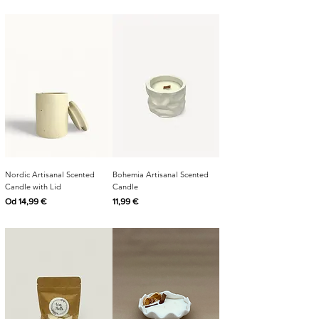
Nordic Artisanal Scented
Bohemia Artisanal Scented
Candle with Lid
Candle
Cijena s popustom
Cijena
Od
14,99 €
11,99 €