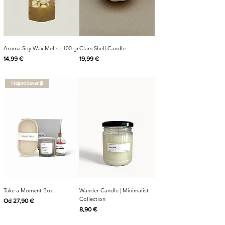
Aroma Soy Wax Melts | 100 gr
Clam Shell Candle
Cijena
Cijena
14,99 €
19,99 €
Najprodavaniji
Take a Moment Box
Wander Candle | Minimalist
Collection
Cijena s popustom
Od
27,90 €
Cijena
8,90 €