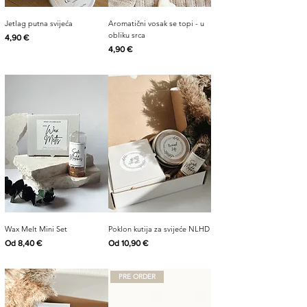
Jetlag putna svijeća
Aromatični vosak se topi - u
obliku srca
Cijena
4,90 €
Cijena
4,90 €
Wax Melt Mini Set
Poklon kutija za svijeće NLHD
Cijena s popustom
Cijena s popustom
Od
8,40 €
Od
10,90 €
PRE ORDER