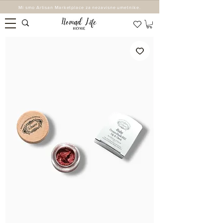
Mi smo Artisan Marketplace za nezavisne umetnike.