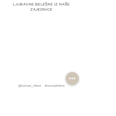
LJUBAVNE BELEŠKE IZ NAŠE
ZAJEDNICE
@nomad_lifehd #nomadlifehd