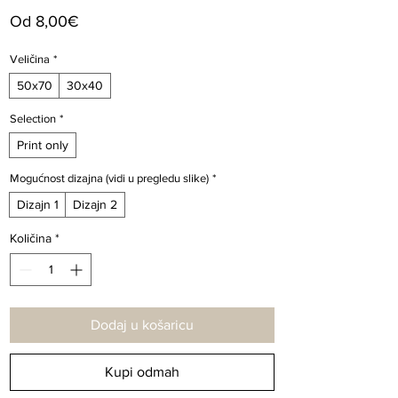
Cijena
Od
8,00€
s
popustom
Veličina
*
50x70
30x40
Selection
*
Print only
Mogućnost dizajna (vidi u pregledu slike)
*
Dizajn 1
Dizajn 2
Količina
*
Dodaj u košaricu
Kupi odmah