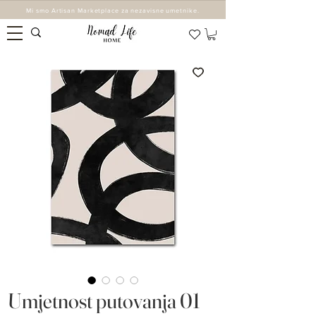
Mi smo Artisan Marketplace za nezavisne umetnike.
Umjetnost putovanja 01