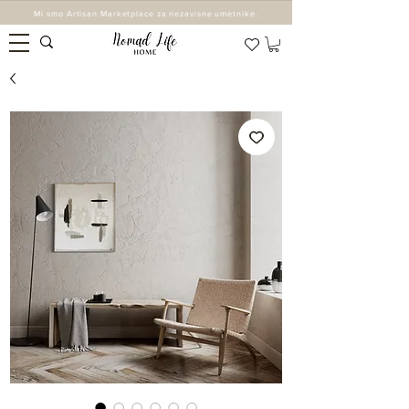
Mi smo Artisan Marketplace za nezavisne umetnike.