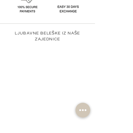
LJUBAVNE BELEŠKE IZ NAŠE
ZAJEDNICE
@nomad_lifehd #nomadlifehd