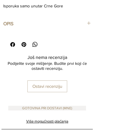
Isporuka samo unutar Crne Gore
OPIS
Teksturirana apstraktna umjetnost
• Prodaje se pojedinačno ili po kompletu
• 70 x 80 cm
• može se postaviti vodoravno ili okomito
Još nema recenzija
• Ručni rad u Crnoj Gori
Podijelite svoje mišljenje. Budite prvi koji će
• Akrilna boja i tekstura
ostaviti recenziju.
• Okviri nisu uključeni, dobit ćete sliku bez
okvira
Ostavi recenziju
GOTOVINA PRI DOSTAVI (MNE)
Više mogućnosti plaćanja