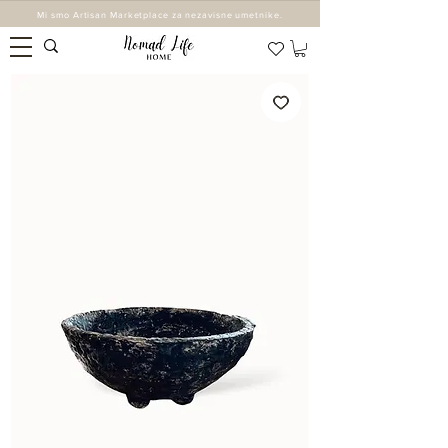
Mi smo Artisan Marketplace za nezavisne umetnike.