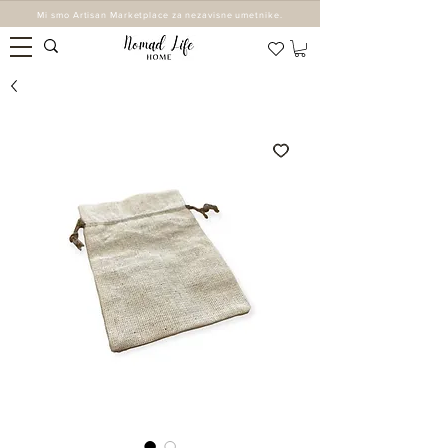
Mi smo Artisan Marketplace za nezavisne umetnike.