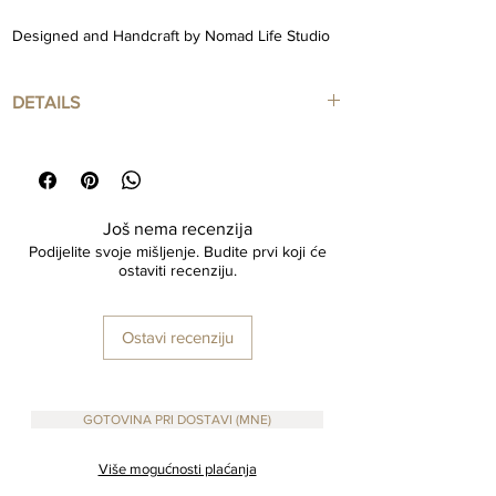
Designed and Handcraft by Nomad Life Studio
Handmade in Montenegro
DETAILS
Pantry Classic white Labels
Label Size : 7cm x 7 cm.
Još nema recenzija
Labels are made of High quality vinyl and
Podijelite svoje mišljenje. Budite prvi koji će
Waterproof.
ostaviti recenziju.
Ostavi recenziju
GOTOVINA PRI DOSTAVI (MNE)
Više mogućnosti plaćanja