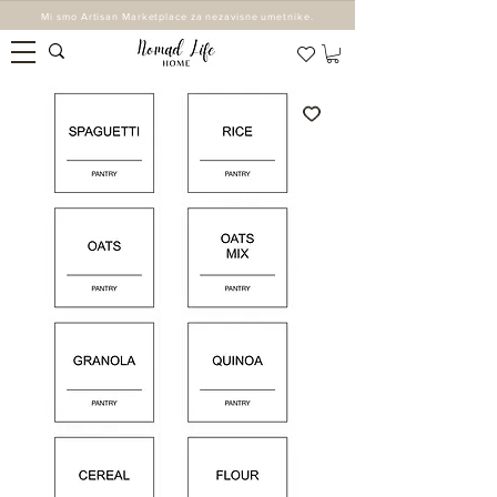
Mi smo Artisan Marketplace za nezavisne umetnike.