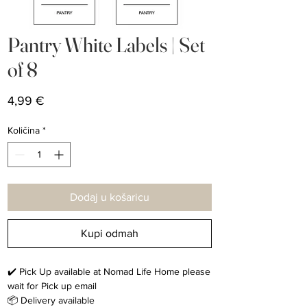
Pantry White Labels | Set
of 8
Cijena
4,99 €
Količina
*
Dodaj u košaricu
Kupi odmah
✔️ Pick Up available at Nomad Life Home please
wait for Pick up email
📦 Delivery available