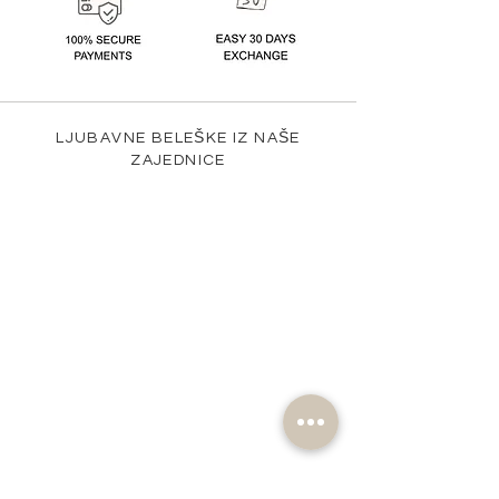
LJUBAVNE BELEŠKE IZ NAŠE
ZAJEDNICE
@nomad_lifehd #nomadlifehd