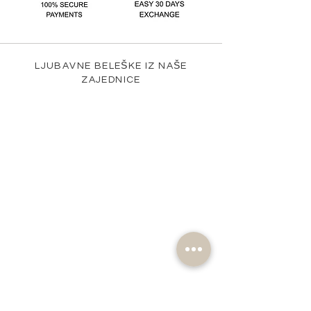
LJUBAVNE BELEŠKE IZ NAŠE
ZAJEDNICE
@nomad_lifehd #nomadlifehd