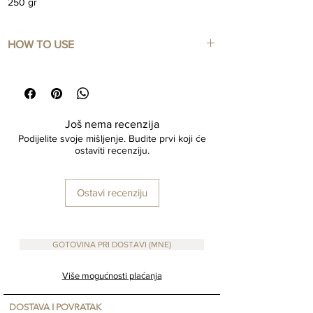
250 gr
HOW TO USE
Combine 1/2 tsp powder with 1/2 water or
hydrosol to form a creamy paste. Apply to face
with fingertips or brush.
Leave on for 10-15 minutes until hardens. Rinse
Još nema recenzija
with warm water.
Podijelite svoje mišljenje. Budite prvi koji će
Reusable/recyclable jar/lid
ostaviti recenziju.
Palma Beauty is a woman-owned small business
based in Montenegro. In collaboration with
Nomad Life Home
Ostavi recenziju
GOTOVINA PRI DOSTAVI (MNE)
Više mogućnosti plaćanja
DOSTAVA I POVRATAK