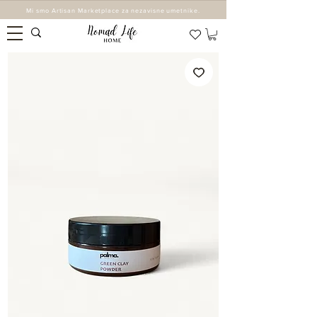
Mi smo Artisan Marketplace za nezavisne umetnike.