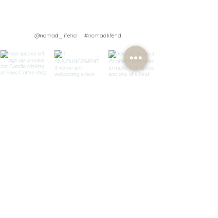
@nomad_lifehd #nomadlifehd
Load More
PRIDRUŽITE SE NAŠEM
NEWSLETTERU
Prijavite se i uživajte u 10% POPUSTA
na svoju prvu narudžbu i
otključajte nove artikle, primajte ažuriranja, inspiraciju za