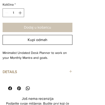
Količina
*
Dodaj u košaricu
Kupi odmah
Minimalist Undated Desk Planner to work on
your Monthly Mantra and goals.
DETAILS
A3 Size
15 Sheets
80 gr. Color light gray paper
Lightweight and thin to leave on your office
Još nema recenzija
desk
Podijelite svoje mišljenje. Budite prvi koji će
Designed and handcrafted in Montenegro in