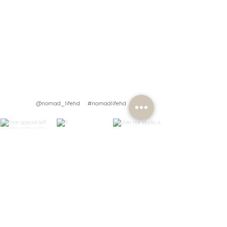
@nomad_lifehd #nomadlifehd
Load More