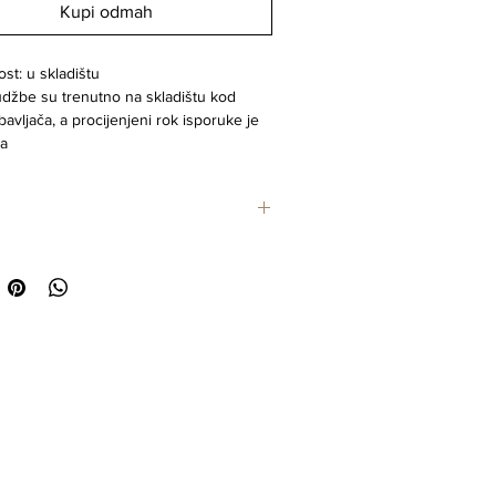
Kupi odmah
st: u skladištu
džbe su trenutno na skladištu kod
avljača, a procijenjeni rok isporuke je
na
tarne staklene boce za sapun i losione
l koje se mogu ponovno puniti
 su dodatak vašem kućnom dekoru u
 kupaonici! Elegantne, ali jednostavne,
aklene boce za ponovno punjenje mogu
k iznova puniti vašim omiljenim
om. Smanjite upotrebu plastike i
eno uljepšajte svoj prostor!
te izgled s našim White Labels
cama!