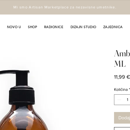
Mi smo Artisan Marketplace za nezavisne umetnike.
NOVO U
SHOP
RADIONICE
DIZAJN STUDIO
ZAJEDNICA
Ambe
ML
11,99 
Količina
Dodaj