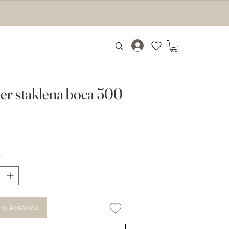
r staklena boca 500
Cijena
€
*
 u košaricu