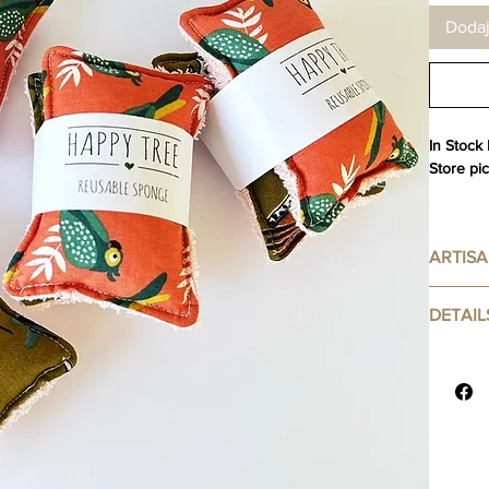
Dodaj
In Stock
Store pic
ARTIS
Handcraf
DETAIL
Sold per 
Made
certi
Reusa
Use f
kitch