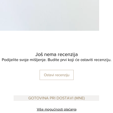
norma
spray
Size:
CLEANI
Rinse af
AVOID
Please a
netside 
100% Co
Reusable
Još nema recenzija
Podijelite svoje mišljenje. Budite prvi koji će ostaviti recenziju.
Ostavi recenziju
GOTOVINA PRI DOSTAVI (MNE)
Više mogućnosti plaćanja