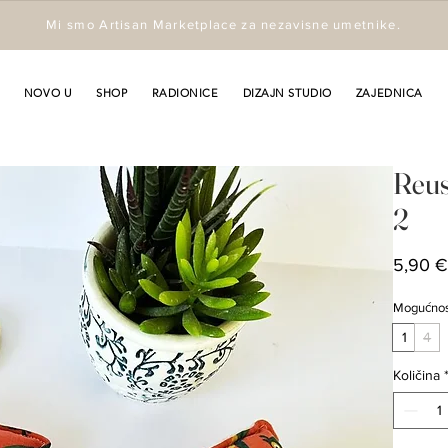
Mi smo Artisan Marketplace za nezavisne umetnike.
NOVO U
SHOP
RADIONICE
DIZAJN STUDIO
ZAJEDNICA
Reus
2
5,90 
Mogućnost 
1
4
Količina