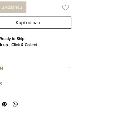
 u košaricu
Kupi odmah
 Ready to Ship
k up - Click & Collect
AN
ted by Hipicon
S
set of 2
 of 100% premium Oeko-Tex
ficated cotton and terry cloth
ble, washable, eco-friendly.
or cleaning dishes and surfaces in your
en, bathroom or wherever, using your