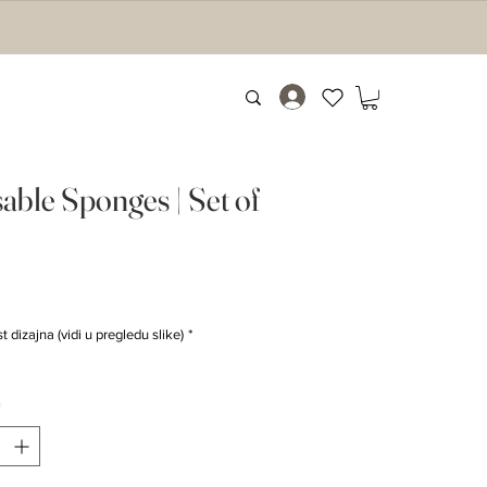
able Sponges | Set of
Cijena
€
dizajna (vidi u pregledu slike)
*
*