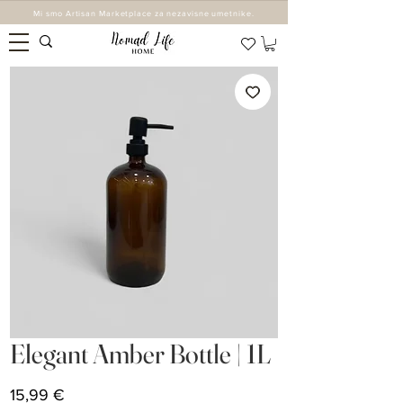
Mi smo Artisan Marketplace za nezavisne umetnike.
Elegant Amber Bottle | 1L
Cijena
15,99 €