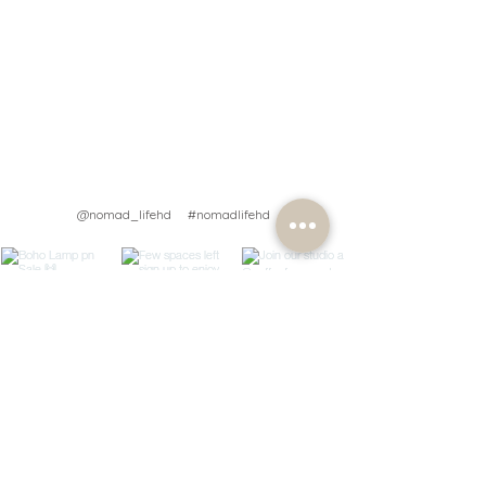
@nomad_lifehd #nomadlifehd
Load More