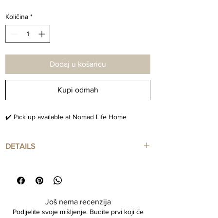
Količina
*
Dodaj u košaricu
Kupi odmah
✔️ Pick up available at Nomad Life Home
DETAILS
1 Liter Amber Glass Bottle
Refillable and Aesthetic
Još nema recenzija
Podijelite svoje mišljenje. Budite prvi koji će