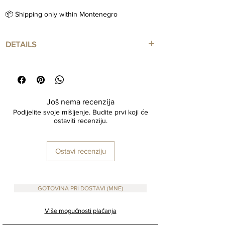
📦 Shipping only within Montenegro
DETAILS
Ceramic Vessel
Color: Black
DImension: 20.50x16.50 cm
Još nema recenzija
Podijelite svoje mišljenje. Budite prvi koji će
ostaviti recenziju.
Ostavi recenziju
GOTOVINA PRI DOSTAVI (MNE)
Više mogućnosti plaćanja