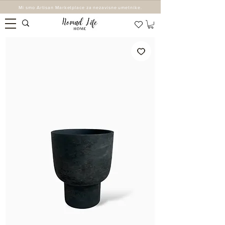
Mi smo Artisan Marketplace za nezavisne umetnike.