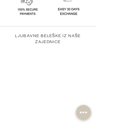
LJUBAVNE BELEŠKE IZ NAŠE
ZAJEDNICE
@nomad_lifehd #nomadlifehd