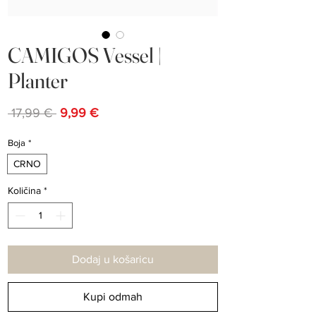
CAMIGOS Vessel |
Planter
Redovna
Cijena
 17,99 € 
9,99 €
cijena
s
popustom
Boja
*
CRNO
Količina
*
Dodaj u košaricu
Kupi odmah