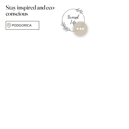
Stay inspired and eco-
conscious
PODGORICA
FOLLOW US
BRIGA ZA KORISNIKE
O TRGOVINI
Pitanja
O nama
Dostava i povrat
Studio za dizajn
Pravila trgovine
Vlastitu Etiketu
Metode Plačanja
Portfelj
Moj račun
Mogućnosti
Kontaktirajte nas
Zanatlije
Blog