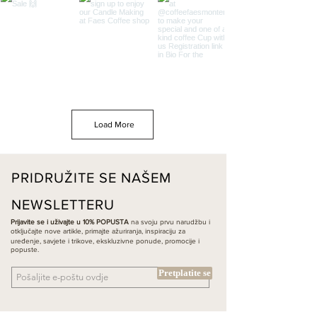
Load More
PRIDRUŽITE SE NAŠEM
NEWSLETTERU
Prijavite se i uživajte u 10% POPUSTA
na svoju prvu narudžbu i
otključajte nove artikle, primajte ažuriranja, inspiraciju za
uređenje, savjete i trikove, ekskluzivne ponude, promocije i
popuste.
Pretplatite se