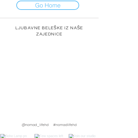
Go Home
LJUBAVNE BELEŠKE IZ NAŠE
ZAJEDNICE
@nomad_lifehd #nomadlifehd